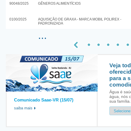
90048/2025
GÊNEROS ALIMENTÍCIOS
0100/2025
AQUISIÇÃO DE GRAXA - MARCA MOBIL POLIREX -
PADRONIZADA
...
Veja to
ofereci
para a 
comodi
Água é saú
água, nós 
Comunicado Saae-VR (15/07)
sua família.
saiba mais