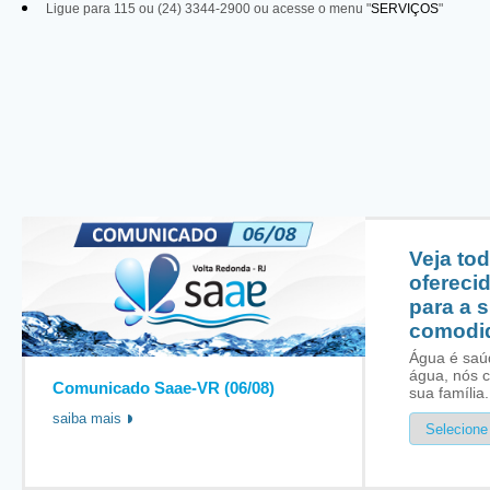
Ligue para 115 ou (24) 3344-2900 ou acesse o menu
"
SERVIÇOS
"
Veja to
ofereci
para a 
comodi
Água é saú
água, nós 
Comunicado Saae-VR (06/08)
sua família.
saiba mais